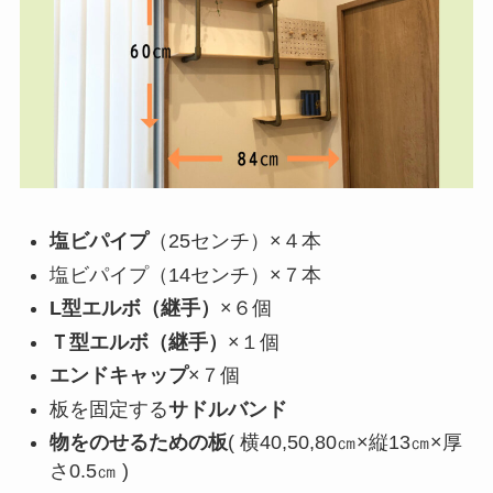
塩ビパイプ
（25センチ）×４本
塩ビパイプ（14センチ）×７本
L型エルボ（継手）
×６個
Ｔ型エルボ（継手）
×１個
エンドキャップ
×７個
板を固定する
サドルバンド
物をのせるための板
( 横40,50,80㎝×縦13㎝×厚
さ0.5㎝ )