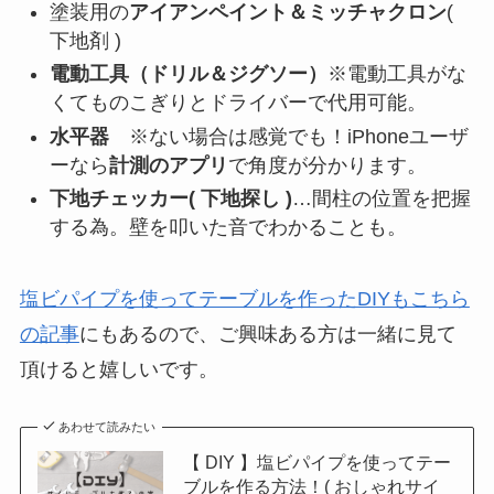
塗装用の
アイアンペイント＆ミッチャクロン
(
下地剤 )
電動工具（ドリル＆ジグソー）
※電動工具がな
くてものこぎりとドライバーで代用可能。
水平器
※ない場合は感覚でも！iPhoneユーザ
ーなら
計測のアプリ
で角度が分かります。
下地チェッカー( 下地探し )
…間柱の位置を把握
する為。壁を叩いた音でわかることも。
塩ビパイプを使ってテーブルを作ったDIYもこちら
の記事
にもあるので、ご興味ある方は一緒に見て
頂けると嬉しいです。
あわせて読みたい
【 DIY 】塩ビパイプを使ってテー
ブルを作る方法！( おしゃれサイ