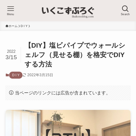
Menu
Search
ホーム
D I Y
【DIY】塩ビパイプでウォールシ
2022
ェルフ（見せる棚）を格安でDIY
3/15
する方法
2022年3月15日
D I Y
当ページのリンクには広告が含まれています。